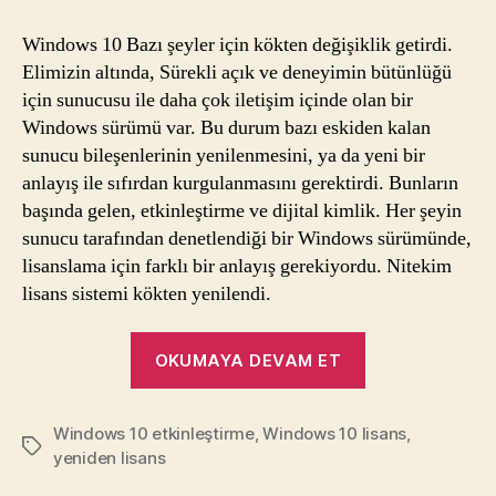
lisans
bilmecesi
Windows 10 Bazı şeyler için kökten değişiklik getirdi.
Elimizin altında, Sürekli açık ve deneyimin bütünlüğü
için sunucusu ile daha çok iletişim içinde olan bir
Windows sürümü var. Bu durum bazı eskiden kalan
sunucu bileşenlerinin yenilenmesini, ya da yeni bir
anlayış ile sıfırdan kurgulanmasını gerektirdi. Bunların
başında gelen, etkinleştirme ve dijital kimlik. Her şeyin
sunucu tarafından denetlendiği bir Windows sürümünde,
lisanslama için farklı bir anlayış gerekiyordu. Nitekim
lisans sistemi kökten yenilendi.
“Windows
OKUMAYA DEVAM ET
10
lisans
Windows 10 etkinleştirme
,
Windows 10 lisans
bilmecesi”
,
Etiketler
yeniden lisans