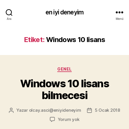
en iyi deneyim
Ara
Menü
Etiket:
Windows 10 lisans
Kategoriler
GENEL
Windows 10 lisans
bilmecesi
Yazar
olcay.asci@eniyideneyim
5 Ocak 2018
Yazının
Yazı
yazarı
tarihi
Windows
Yorum yok
10