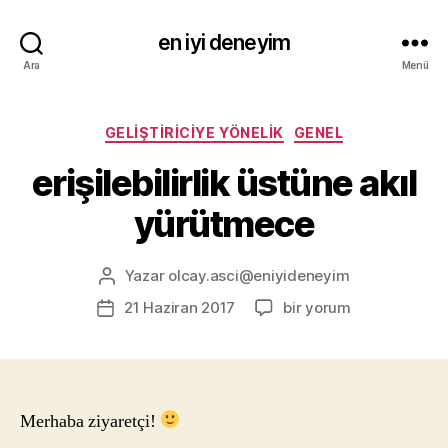
en iyi deneyim
Ara
Menü
Kategoriler
GELIŞTIRICIYE YÖNELIK
GENEL
erişilebilirlik üstüne akıl
yürütmece
Yazar
olcay.asci@eniyideneyim
Yazının
yazarı
erişilebilirlik
21 Haziran 2017
bir yorum
Yazı
üstüne
tarihi
akıl
yürütmece
için
Merhaba ziyaretçi!