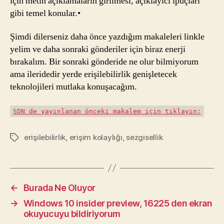
için metin açıklamaların girilmesi, açıklayıcı ipuçları
gibi temel konular.•
Şimdi dilerseniz daha önce yazdığım makaleleri linkle
yelim ve daha sonraki gönderiler için biraz enerji
bırakalım. Bir sonraki gönderide ne olur bilmiyorum
ama ileridedir yerde erişilebilirlik genişletecek
teknolojileri mutlaka konuşacağım.
SDN de yayınlanan önceki makalem için tıklayın:
erişilebilirlik
,
erişim kolaylığı
,
sezgisellik
Etiketler
←
Burada Ne Oluyor
→
Windows 10 insider preview, 16225 den ekran
okuyucuyu bildiriyorum