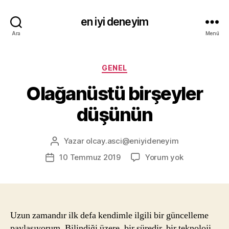
en iyi deneyim
Ara
Menü
Kategoriler
GENEL
Olağanüstü birşeyler
düşünün
Yazar
olcay.asci@eniyideneyim
Yazının
yazarı
Olağanüstü
10 Temmuz 2019
Yorum yok
Yazı
birşeyler
tarihi
düşünün
Uzun zamandır ilk defa kendimle ilgili bir güncelleme
paylaşıyorum. Bilindiği üzere, bir süredir, bir teknoloji